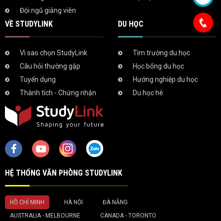
Đội ngũ giảng viên
VỀ STUDYLINK
DU HỌC
Vì sao chọn StudyLink
Tìm trường du học
Câu hỏi thường gặp
Học bổng du học
Tuyển dụng
Hướng nghiệp du học
Thành tích - Chứng nhận
Du học hè
HỆ THỐNG VĂN PHÒNG STUDYLINK
HỒ CHÍ MINH
HÀ NỘI
ĐÀ NẴNG
AUSTRALIA - MELBOURNE
CANADA - TORONTO