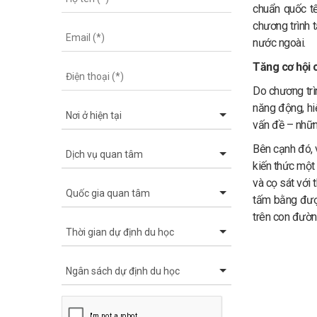
chuẩn quốc tế
chương trình t
nước ngoài.
Tăng cơ hội 
Do chương trì
năng động, hiệ
vấn đề – những
Bên cạnh đó, 
kiến thức một 
và cọ sát với 
tấm bằng được
trên con đườn