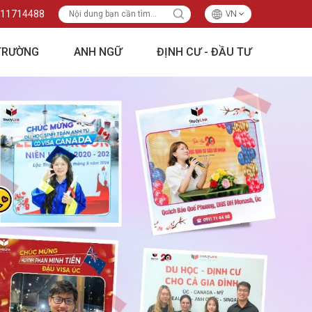
11714488
VN
TRƯỜNG
ANH NGỮ
ĐỊNH CƯ - ĐẦU TƯ