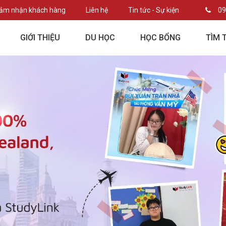
ảm nhận khách hàng
Liên hệ
Tin tức - Sự kiện
09
GIỚI THIỆU
DU HỌC
HỌC BỔNG
TÌM 