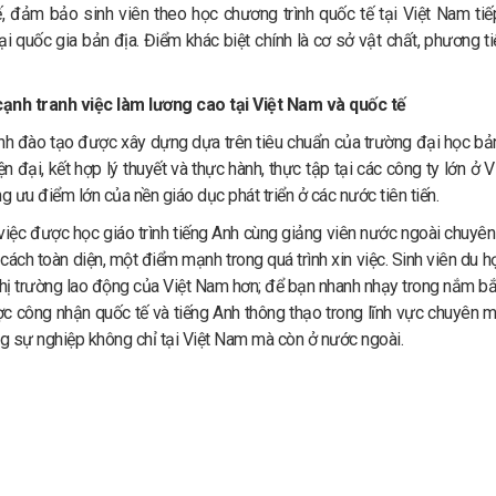
, đảm bảo sinh viên theo học chương trình quốc tế tại Việt Nam ti
ại quốc gia bản địa. Điểm khác biệt chính là cơ sở vật chất, phương t
cạnh tranh việc làm lương cao tại Việt Nam và quốc tế
nh đào tạo được xây dựng dựa trên tiêu chuẩn của trường đại học bản
n đại, kết hợp lý thuyết và thực hành, thực tập tại các công ty lớn ở 
 ưu điểm lớn của nền giáo dục phát triển ở các nước tiên tiến.
việc được học giáo trình tiếng Anh cùng giảng viên nước ngoài chuyê
cách toàn diện, một điểm mạnh trong quá trình xin việc. Sinh viên du họ
thị trường lao động của Việt Nam hơn; để bạn nhanh nhạy trong nắm bắt
 công nhận quốc tế và tiếng Anh thông thạo trong lĩnh vực chuyên mô
g sự nghiệp không chỉ tại Việt Nam mà còn ở nước ngoài.