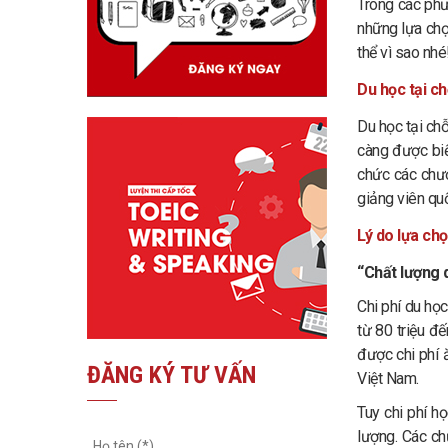
Trong các phư
những lựa chọ
thể vì sao nhé
Du học tại ch
Du học tại chỗ
càng được biế
chức các chươ
giảng viên quố
Lý do lựa chọ
“Chất lượng q
Chi phí du học
từ 80 triệu đ
được chi phí ă
ĐĂNG KÝ TƯ VẤN
Việt Nam.
Tuy chi phí h
lượng. Các ch