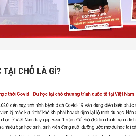
 TẠI CHỖ LÀ GÌ?
học thời Covid - Du học tại chỗ chương trình quốc tế tại Việt Nam
20 đến nay, tình hình bệnh dịch Covid-19 vẫn đang diễn biến phức t
 viên bị mắc kẹt ở thế khó khi phải hoạch định lại lộ trình du học. Nên
i học ở Việt Nam hay gap year 1 năm để chờ đợi tình hình bệnh dịch 
a nhiều bạn học sinh, sinh viên đang nuôi dưỡng ước mơ du học tại các