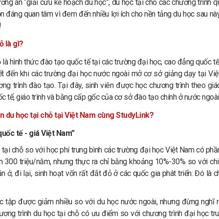
ơng án “giải cứu kế hoạch du học”, du học tại chỗ các chương trình 
n đáng quan tâm vì đem đến nhiều lợi ích cho nền tảng du học sau này 
!
ỗ là gì?
 là hình thức đào tạo quốc tế tại các trường đại học, cao đẳng quốc t
t đến khi các trường đại học nước ngoài mở cơ sở giảng dạy tại Việt
ng trình đào tạo. Tại đây, sinh viên được học chương trình theo gi
c tế, giáo trình và bằng cấp gốc của cơ sở đào tạo chính ở nước ngoài
n du học tại chỗ tại Việt Nam cùng StudyLink?
uốc tế - giá Việt Nam”
 tại chỗ so với học phí trung bình các trường đại học Việt Nam có phầ
ến 300 triệu/năm, nhưng thực ra chỉ bằng khoảng 10%-30% so với chi 
n ở, đi lại, sinh hoạt vốn rất đắt đỏ ở các quốc gia phát triển. Đó l
ọc tập được giảm nhiều so với du học nước ngoài, nhưng đừng nghĩ r
ương trình du học tại chỗ có ưu điểm so với chương trình đại học tru