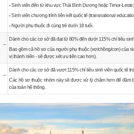
-
Sinh viên đến từ khu vực Thái Bình Dương hoặc Timor-Leste;
-
Sinh viên chương trình liên kết quốc tế (transnational educatio
-
Người phụ thuộc đi cùng trẻ dưới 18 tuổi.
Dành cho các cơ sở đã đạt từ 80% đến dưới 115% chỉ tiêu sinh 
2 –
Bao gồm cả hồ sơ của người phụ thuộc (vợ/chồng/con) của sinh
vị thành niên - sẽ được xét ưu tiên cao hơn).
Dành cho các cơ sở đã vượt 115% chỉ tiêu sinh viên quốc tế tr
3 –
Các hồ sơ thuộc nhóm này sẽ được xử lý chậm hơn để đảm bả
của toàn hệ thống.