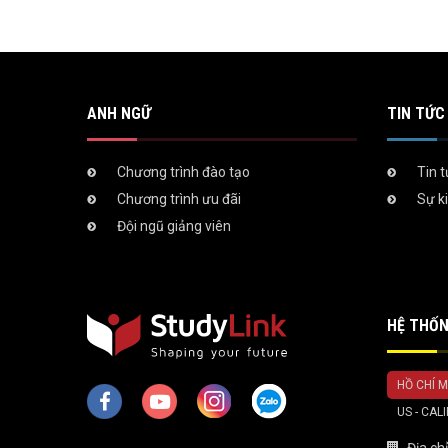
ANH NGỮ
TIN TỨC 
Chương trình đào tạo
Tin 
Chương trình ưu đãi
Sự k
Đội ngũ giảng viên
HỆ THỐN
HỒ CHÍ M
US - CAL