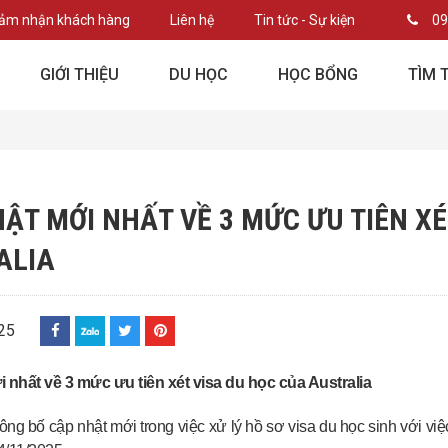
ảm nhận khách hàng
Liên hệ
Tin tức - Sự kiện
09
GIỚI THIỆU
DU HỌC
HỌC BỔNG
TÌM 
ẬT MỚI NHẤT VỀ 3 MỨC ƯU TIÊN XÉ
ALIA
25
 nhất về 3 mức ưu tiên xét visa du học của Australia
công bố cập nhật mới trong việc xử lý hồ sơ visa du học sinh với vi