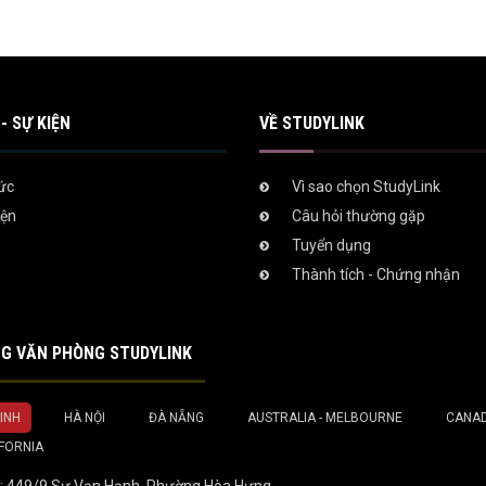
- SỰ KIỆN
VỀ STUDYLINK
tức
Vì sao chọn StudyLink
iện
Câu hỏi thường gặp
Tuyển dụng
Thành tích - Chứng nhận
G VĂN PHÒNG STUDYLINK
INH
HÀ NỘI
ĐÀ NẴNG
AUSTRALIA - MELBOURNE
CANAD
IFORNIA