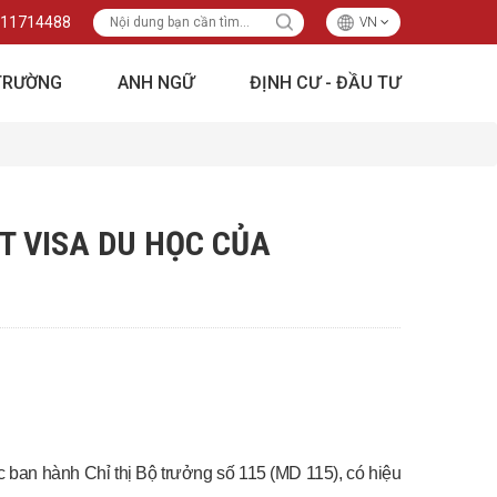
11714488
VN
TRƯỜNG
ANH NGỮ
ĐỊNH CƯ - ĐẦU TƯ
T VISA DU HỌC CỦA
ệc ban hành Chỉ thị Bộ trưởng số 115 (MD 115), có hiệu