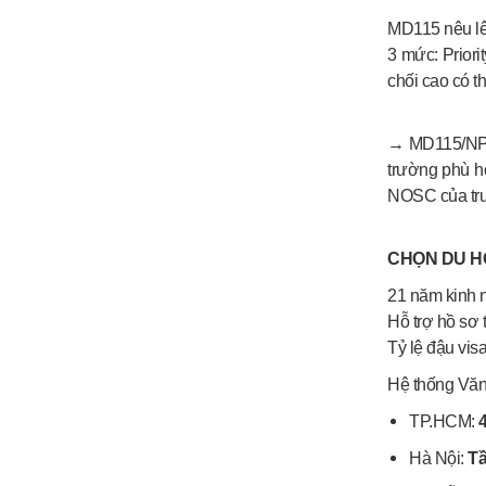
MD115 nêu lên
3 mức: Priori
chối cao có t
→
MD115/NPL 
trường phù h
NOSC của trư
CHỌN DU H
21 năm kinh n
Hỗ trợ hồ sơ
Tỷ lệ đậu vi
Hệ thống Văn
TP.HCM:
Hà Nội:
Tầ