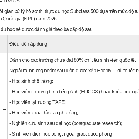
4/11/2025.
ời gian xử lý hồ sơ thị thực du học Subclass 500 dựa trên mức độ t
h Quốc gia (NPL) năm 2026.
 du học sẽ được đánh giá theo ba cấp độ sau:
Điều kiện áp dụng
Dành cho các trường chưa đạt 80% chỉ tiêu sinh viên quốc tế.
Ngoài ra, những nhóm sau luôn được xếp Priority 1, dù thuộc b
-
Học sinh phổ thông;
-
Học viên chương trình tiếng Anh (ELICOS) hoặc khóa học ng
-
Học viên tại trường TAFE;
1 –
-
Học viên khóa đào tạo phi công;
-
Nghiên cứu sinh sau đại học (postgraduate research);
-
Sinh viên diện học bổng, ngoại giao, quốc phòng;