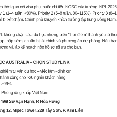
 thời gian xét visa phụ thuộc chỉ tiêu NOSC của trường. NPL 2026 đ
ty 1 (1–4 tuần, <80%), Priority 2 (5–8 tuần, 80–115%), Priority 3 (8–
hể bị xét chậm. Chính phủ khuyến khích trường tập trung Đông Nam 
không chặn cửa du học nhưng biến “thời điểm” thành yếu tố then 
ợp, nộp sớm, chuẩn bị tài chính và phương án dự phòng. Nếu bạn c
ờng và lập kế hoạch nộp hồ sơ tối ưu cho bạn.
ỌC AUSTRALIA – CHỌN STUDYLINK
ghiệm tư vấn du học – việc làm - định cư
 thành công cho >20 nghìn khách hàng
sa >99%
 Phòng rộng khắp Việt Nam
449/9 Sư Vạn Hạnh, P. Hòa Hưng
ng 12, Mipec Tower, 229 Tây Sơn, P. Kim Liên