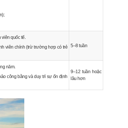
n);
viên quốc tế.
5–8 tuần
 viên chính (trừ trường hợp có trẻ
ong năm.
9–12 tuần hoặc
o công bằng và duy trì sự ổn định
lâu hơn