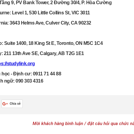
Tầng 9, PV Bank Tower, 2 Đường 30/4, P. Hòa Cường
rne: Level 1, 530 Little Collins St, VIC 3011
rnia: 3643 Helms Ave, Culver City, CA 90232
o: Suite 1400, 18 King St E, Toronto, ON M5C 1C4
y: 211 13th Ave SE, Calgary, AB T2G 1E1
s://studylink.org
 học - Định cư: 0911 71 44 88
h ngữ: 090 303 4316
Mời khách hàng bình luận / đặt câu hỏi qua chứ