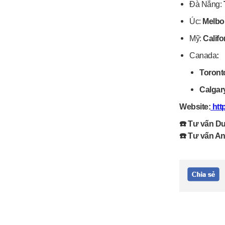
Đà Nẵng:
Úc:
Melbou
Mỹ:
Califo
Canada
:
Toront
Calgar
Website:
http
☎️ Tư vấn Du
☎️ Tư vấn An