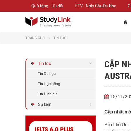
Quà tặng - Ưu đãi
HTV - Nhịp Cầu Du Học
C
TRANG CHỦ
TIN TỨC
CẬP NH
Tin tức
AUSTR
Tin Du học
Tin Học bổng
Tin Định cư
15/11/20
Sự kiện
Cập nhật mới
Bộ di trú Úc 