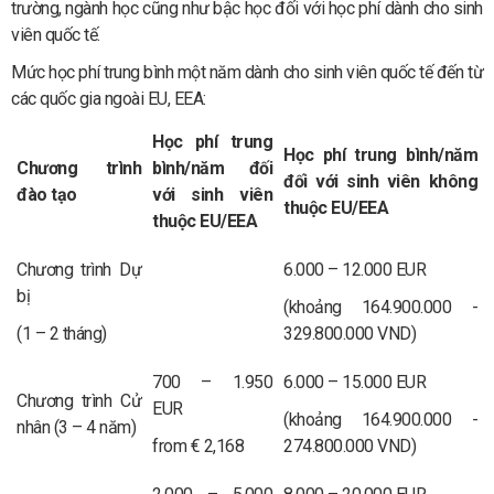
trường, ngành học cũng như bậc học đối với học phí dành cho sinh
viên quốc tế.
Mức học phí trung bình một năm dành cho sinh viên quốc tế đến từ
các quốc gia ngoài EU, EEA:
Học phí trung
Học phí trung bình/năm
Chương trình
bình/năm đối
đối với sinh viên không
đào tạo
với sinh viên
thuộc EU/EEA
thuộc EU/EEA
Chương trình Dự
6.000 – 12.000 EUR
bị
(khoảng 164.900.000 -
(1 – 2 tháng)
329.800.000 VND)
700 – 1.950
6.000 – 15.000 EUR
Chương trình Cử
EUR
(khoảng 164.900.000 -
nhân (3 – 4 năm)
from € 2,168
274.800.000 VND)