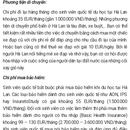
Phương tiện di chuyển:
Chi phí đi lại hàng tháng cho sinh viên quốc tế du học tại Hà Lan
khoảng 35 EUR/tháng (gần 1.000.000 VND/tháng). Những phương
tiện di chuyển phổ biến ở Hà Lan là tàu điện, xe buýt,... Bạn có thể
tiết kiệm rất nhiều tiền cho việc di chuyển bằng cách mua một chiếc
xe đạp cũ với chi phí rẻ để đáp ứng cho nhu cầu đi lại của mình.
Hoặc bạn cũng có thể thuê xe đạp với giá 10 EUR/ngày. Bởi lẽ
người Hà Lan nổi tiếng mê xe đạp và nhờ vậy, bạn có cơ hội được
hòa nhập với cuộc sống của người dân tại đất nước của những cối
xay gió này.
Chi phí mua bảo hiểm:
Sinh viên quốc tế bắt buộc phải mua bảo hiểm khi du học tại Hà
Lan. Các loại bảo hiểm dành cho sinh viên quốc tế như AON, IPS
hay InsuretoStudy có giá khoảng 55 EUR/tháng (1.500.000
VND/tháng). Đối với sinh viên có việc làm thêm thì phải mua thêm
bảo hiểm dành cho người có thu nhập (Basic Health Insurance)
khoảng 99 – 130 EUR/tháng (2.700.000 – 3.600.000 VND/tháng).
Khi sinh viên quốc tế mua gói bảo hiểm này và đáp ứng đủ điều