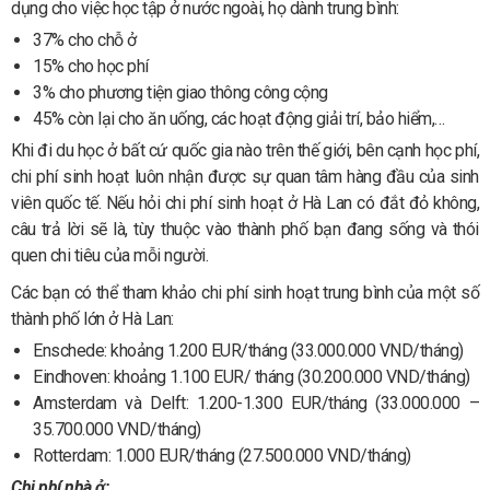
dụng cho việc học tập ở nước ngoài, họ dành trung bình:
37% cho chỗ ở
15% cho học phí
3% cho phương tiện giao thông công cộng
45% còn lại cho ăn uống, các hoạt động giải trí, bảo hiểm,…
Khi đi du học ở bất cứ quốc gia nào trên thế giới, bên cạnh học phí,
chi phí sinh hoạt luôn nhận được sự quan tâm hàng đầu của sinh
viên quốc tế. Nếu hỏi chi phí sinh hoạt ở Hà Lan có đắt đỏ không,
câu trả lời sẽ là, tùy thuộc vào thành phố bạn đang sống và thói
quen chi tiêu của mỗi người.
Các bạn có thể tham khảo chi phí sinh hoạt trung bình của một số
thành phố lớn ở Hà Lan:
Enschede: khoảng 1.200 EUR/tháng (33.000.000 VND/tháng)
Eindhoven: khoảng 1.100 EUR/ tháng (30.200.000 VND/tháng)
Amsterdam và Delft: 1.200-1.300 EUR/tháng (33.000.000 –
35.700.000 VND/tháng)
Rotterdam: 1.000 EUR/tháng (27.500.000 VND/tháng)
Chi phí nhà ở: