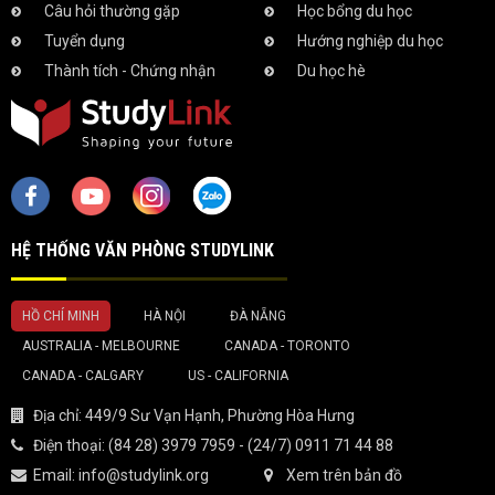
Câu hỏi thường gặp
Học bổng du học
Tuyển dụng
Hướng nghiệp du học
Thành tích - Chứng nhận
Du học hè
HỆ THỐNG VĂN PHÒNG STUDYLINK
HỒ CHÍ MINH
HÀ NỘI
ĐÀ NẴNG
AUSTRALIA - MELBOURNE
CANADA - TORONTO
CANADA - CALGARY
US - CALIFORNIA
Địa chỉ: 449/9 Sư Vạn Hạnh, Phường Hòa Hưng
Điện thoại:
(84 28) 3979 7959 - (24/7) 0911 71 44 88
Email:
info@studylink.org
Xem trên bản đồ