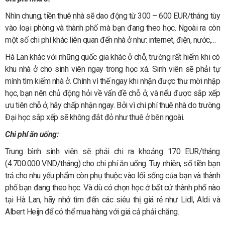
Nhìn chung, tiền thuê nhà sẽ dao động từ 300 – 600 EUR/tháng tùy
vào loại phòng và thành phố mà bạn đang theo học. Ngoài ra còn
một số chi phí khác liên quan đến nhà ở như: internet, điện, nước,…
Hà Lan khác với những quốc gia khác ở chỗ, trường rất hiếm khi có
khu nhà ở cho sinh viên ngay trong học xá. Sinh viên sẽ phải tự
mình tìm kiếm nhà ở. Chính vì thế ngay khi nhận được thư mời nhập
học, bạn nên chủ động hỏi về vấn đề chỗ ở, và nếu được sắp xếp
ưu tiên chỗ ở, hãy chấp nhận ngay. Bởi vì chi phí thuê nhà do trường
Đại học sắp xếp sẽ không đắt đỏ như thuê ở bên ngoài.
Chi phí ăn uống:
Trung bình sinh viên sẽ phải chi ra khoảng 170 EUR/tháng
(4.700.000 VND/tháng) cho chi phí ăn uống. Tuy nhiên, số tiền bạn
trả cho nhu yếu phẩm còn phụ thuộc vào lối sống của bạn và thành
phố bạn đang theo học. Và dù có chọn học ở bất cứ thành phố nào
tại Hà Lan, hãy nhớ tìm đến các siêu thị giá rẻ như Lidl, Aldi và
Albert Heijn để có thể mua hàng với giá cả phải chăng.