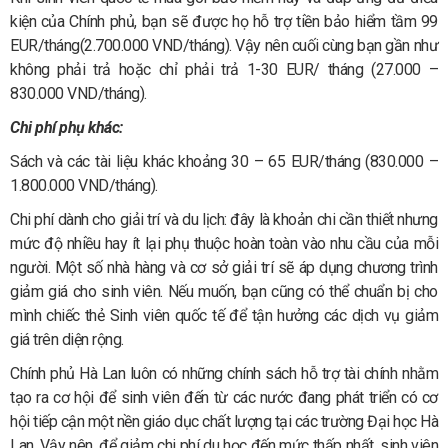
kiện của Chính phủ, bạn sẽ được họ hỗ trợ tiền bảo hiểm tầm 99
EUR/tháng(2.700.000 VND/tháng). Vậy nên cuối cùng bạn gần như
không phải trả hoặc chỉ phải trả 1-30 EUR/ tháng (27.000 –
830.000 VND/tháng).
Chi phí phụ khác:
Sách và các tài liệu khác khoảng 30 – 65 EUR/tháng (830.000 –
1.800.000 VND/tháng).
Chi phí dành cho giải trí và du lịch: đây là khoản chi cần thiết nhưng
mức độ nhiều hay ít lại phụ thuộc hoàn toàn vào nhu cầu của mỗi
người. Một số nhà hàng và cơ sở giải trí sẽ áp dụng chương trình
giảm giá cho sinh viên. Nếu muốn, bạn cũng có thể chuẩn bị cho
mình chiếc thẻ Sinh viên quốc tế để tận hưởng các dịch vụ giảm
giá trên diện rộng.
Chính phủ Hà Lan luôn có những chính sách hỗ trợ tài chính nhằm
tạo ra cơ hội để sinh viên đến từ các nước đang phát triển có cơ
hội tiếp cận một nền giáo dục chất lượng tại các trường Đại học Hà
Lan. Vậy nên, để giảm chi phí du học đến mức thấp nhất, sinh viên