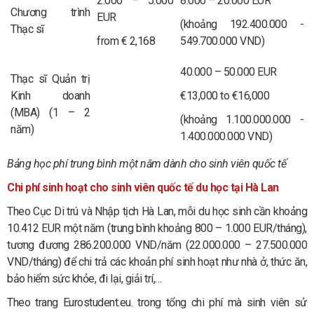
2.000 – 5.000
8.000 – 20.000 EUR
Chương trình
EUR
(khoảng 192.400.000 -
Thạc sĩ
from € 2,168
549.700.000 VND)
40.000 – 50.000 EUR
Thạc sĩ Quản trị
Kinh doanh
€13,000 to €16,000
(MBA) (1 – 2
(khoảng 1.100.000.000 -
năm)
1.400.000.000 VND)
Bảng học phí trung bình một năm dành cho sinh viên quốc tế
Chi phí sinh hoạt cho sinh viên quốc tế du học tại Hà Lan
Theo Cục Di trú và Nhập tịch Hà Lan, mỗi du học sinh cần khoảng
10.412 EUR một năm (trung bình khoảng 800 – 1.000 EUR/tháng),
tương đương 286.200.000 VND/năm (22.000.000 – 27.500.000
VND/tháng) để chi trả các khoản phí sinh hoạt như nhà ở, thức ăn,
bảo hiểm sức khỏe, đi lại, giải trí,…
Theo trang Eurostudent.eu. trong tổng chi phí mà sinh viên sử