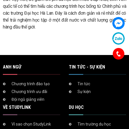
quốc tế có thể tìm hiểu các chương trình học bổng từ Chính phủ và
các trường Đại học Hà Lan. Đây là cách đơn giản và rẻ nhất để có
thể trải nghiệm học tập ở một đất nước với chất lượng giáo dục
hàng đầu thế giới.
ANH NGỮ
TIN TỨC - SỰ KIỆN
Chương trình đào tạo
Tin tức
Chương trình ưu đãi
Sự kiện
Đội ngũ giảng viên
VỀ STUDYLINK
DU HỌC
Vì sao chọn StudyLink
Tìm trường du học