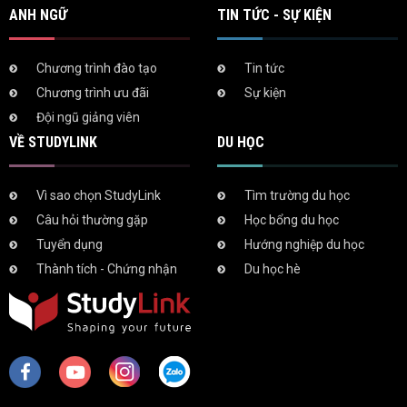
ANH NGỮ
TIN TỨC - SỰ KIỆN
Chương trình đào tạo
Tin tức
Chương trình ưu đãi
Sự kiện
Đội ngũ giảng viên
VỀ STUDYLINK
DU HỌC
Vì sao chọn StudyLink
Tìm trường du học
Câu hỏi thường gặp
Học bổng du học
Tuyển dụng
Hướng nghiệp du học
Thành tích - Chứng nhận
Du học hè