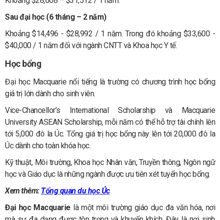
Khoảng $28,008 – $31,512 / 1 năm.
Sau đại học (6 tháng – 2 năm)
Khoảng $14,496 - $28,992 / 1 năm. Trong đó khoảng $33,600 -
$40,000 / 1 năm đối với ngành CNTT và Khoa học Y tế.
Học bổng
Đại học Macquarie nổi tiếng là trường có chương trình học bổng
giá trị lớn dành cho sinh viên.
Vice-Chancellor’s International Scholarship và Macquarie
University ASEAN Scholarship, mỗi năm có thể hỗ trợ tài chính lên
tới 5,000 đô la Úc. Tổng giá trị học bổng này lên tới 20,000 đô la
Úc dành cho toàn khóa học.
Kỹ thuật, Môi trường, Khoa học Nhân văn, Truyền thông, Ngôn ngữ
học và Giáo dục là những ngành được ưu tiên xét tuyển học bổng.
Xem thêm:
Tổng quan du học Úc
Đại học Macquarie
là một môi trường giáo dục đa văn hóa, nơi
mà sự đa dạng được tôn trọng và khuyến khích. Đây là nơi sinh