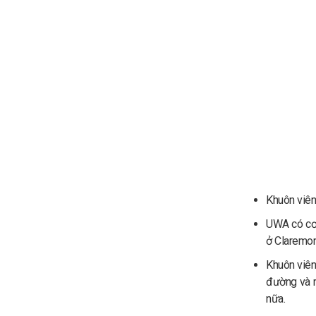
Khuôn viên
UWA có cơ 
ở Claremon
Khuôn viên
đường và rạ
nữa.