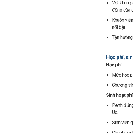
Với khung 
động của c
Khuôn viên
nổi bật.
Tận hưởng n
Học phí, si
Học phí
Mức học ph
Chương trì
Sinh hoạt phí
Perth đứng
Úc.
Sinh viên q
Chi phí si