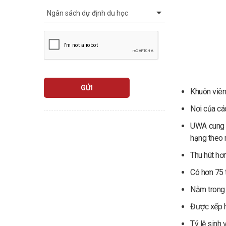
GỬI
Khuôn viên 
Nơi của
cá
UWA
cung
hạng theo 
Thu hút hơ
Có hơn 75 
Nằm trong 
Được xếp h
Tỷ lệ sinh 