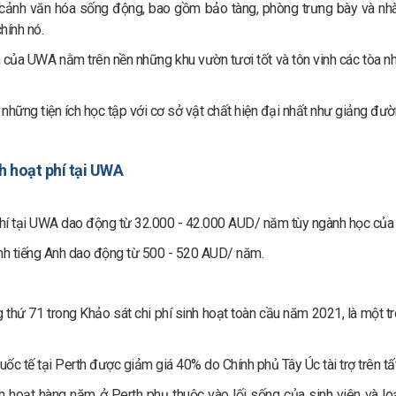
cảnh văn hóa sống động, bao gồm bảo tàng, phòng trưng bày và nhà
hính nó.
 của UWA nằm trên nền những khu vườn tươi tốt và tôn vinh các tòa n
hững tiện ích học tập với cơ sở vật chất hiện đại nhất như giảng đườn
nh hoạt phí tại UWA
í tại UWA dao động từ 32.000 - 42.000 AUD/ năm tùy ngành học của 
nh tiếng Anh dao động từ 500 - 520 AUD/ năm.
 thứ 71 trong Khảo sát chi phí sinh hoạt toàn cầu năm 2021, là một t
uốc tế tại Perth được giảm giá 40% do Chính phủ Tây Úc tài trợ trên t
nh hoạt hàng năm ở Perth phụ thuộc vào lối sống của sinh viên và loại