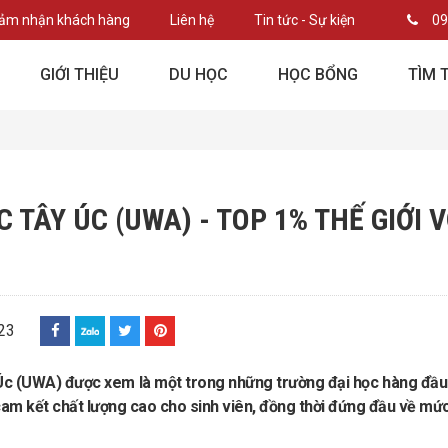
ảm nhận khách hàng
Liên hệ
Tin tức - Sự kiện
09
GIỚI THIỆU
DU HỌC
HỌC BỔNG
TÌM 
C TÂY ÚC (UWA) - TOP 1% THẾ GIỚI
23
Úc (UWA) được xem là một trong những trường đại học hàng đầu tạ
cam kết chất lượng cao cho sinh viên, đồng thời đứng đầu về mức 