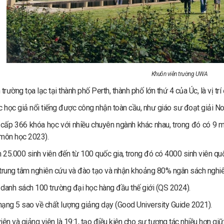
Khuôn viên trường UWA
trường tọa lạc tại thành phố Perth, thành phố lớn thứ 4 của Úc, là vị trí
c học giả
nổi tiếng được công nhận toàn cầu, như giáo sư đoạt giải No
cấp 366 khóa học với nhiều chuyên ngành khác nhau, trong đó có 9 m
môn học 2023).
n
25.000 sinh viên đến từ 100 quốc gia, trong đó có 4000 sinh viên quố
trung tâm nghiên cứu và đào tạo và nhận khoảng 80% ngân sách nghiê
danh sách 100 trường đại học hàng đầu thế giới (QS 2024).
ạng 5 sao về chất lượng giảng dạy (Good University Guide 2021).
viên và giảng viên là 19:1, tạo điều kiện cho sự tương tác nhiều hơn giữ