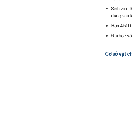
Sinh viên 
dụng sau t
Hơn 4.500 q
Đại học số
Cơ sở vật c