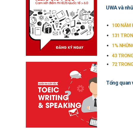
UWA và nhữ
100 NĂM 
131 TRON
1% NHỮNG
43 TRONG
72 TRONG
Tổng quan