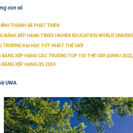
ng con số
HÌNH THÀNH VÀ PHÁT TRIỂN
G BẢNG XẾP HẠNG TIMES HIGHER EDUCATION WORLD UNIVERS
 TRƯỜNG ĐẠI HỌC TỐT NHẤT THẾ GIỚI
 BẢNG XẾP HẠNG CÁC TRƯỜNG TOP 150 THẾ GIỚI (ARWU 2022,
 BẢNG XẾP HẠNG QS 2024
 về UWA