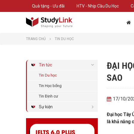
Quà tặng - Ưu đãi
HTV - Nhịp Cầu Du Học
C
TRANG CHỦ
TIN DU HỌC
ĐẠI HỌ
Tin tức
SAO
Tin Du học
Tin Học bổng
Tin Định cư
17/10/20
Sự kiện
Đ
ại học Tây 
là khả năng 