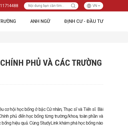
11714488
VN
TRƯỜNG
ANH NGỮ
ĐỊNH CƯ - ĐẦU TƯ
 CHÍNH PHỦ VÀ CÁC TRƯỜNG
 cơ hội học bổng ở bậc Cử nhân, Thạc sĩ và Tiến sĩ. Bài
Chính phủ đến học bổng từng trường/khoa, toàn phần và
học bổng hiệu quả. Cùng StudyLink khám phá học bổng nào