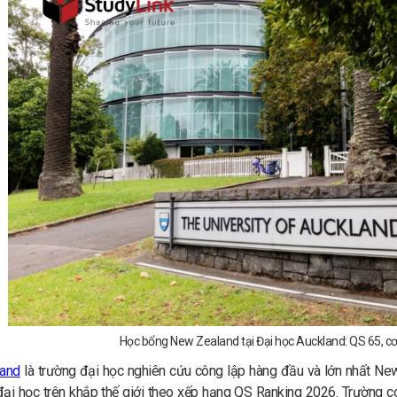
Học bổng New Zealand tại Đại học Auckland: QS 65, cơ 
land
là trường đại học nghiên cứu công lập hàng đầu và lớn nhất New
ại học trên khắp thế giới theo xếp hạng QS Ranking 2026. Trường c