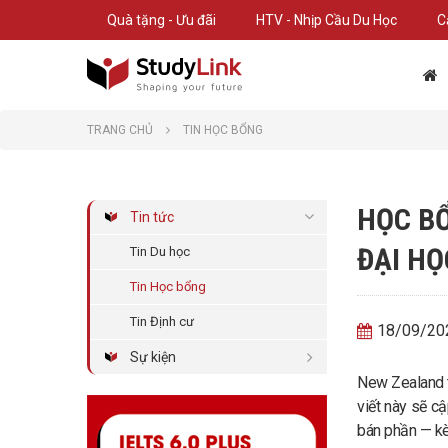
Quà tặng - Ưu đãi
HTV - Nhịp Cầu Du Học
C
TRANG CHỦ
TIN HỌC BỔNG
HỌC BỔ
Tin tức
ĐẠI HỌ
Tin Du học
Tin Học bổng
Tin Định cư
18/09/20
Sự kiện
New Zealand t
viết này sẽ c
bán phần — kè