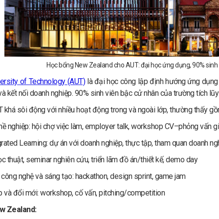
Học bổng New Zealand cho AUT: đại học ứng dụng, 90% sinh 
ersity of Technology (AUT)
là đại học công lập định hướng ứng dụng 
và kết nối doanh nghiệp. 90% sinh viên bậc cử nhân của trường tích lũy 
T khá sôi động với nhiều hoạt động trong và ngoài lớp, thường thấy gồ
hề nghiệp: hội chợ việc làm, employer talk, workshop CV–phỏng vấn g
rated Learning: dự án với doanh nghiệp, thực tập, tham quan doanh ng
c thuật, seminar nghiên cứu, triển lãm đồ án/thiết kế, demo day
công nghệ và sáng tạo: hackathon, design sprint, game jam
p và đổi mới: workshop, cố vấn, pitching/competition
w Zealand: