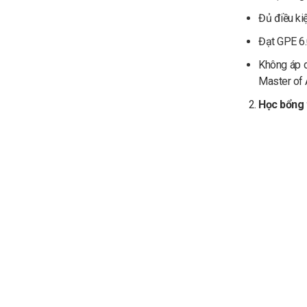
Đủ điều ki
Đạt GPE 6.
Không áp d
Master of 
Học bổng 