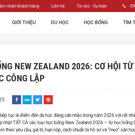
ảm nhận khách hàng
Liên hệ
Tin tức - Sự kiện
09
GIỚI THIỆU
DU HỌC
HỌC BỔNG
TÌM 
NG NEW ZEALAND 2026: CƠ HỘI TỪ
C CÔNG LẬP
25
iếp tục là điểm đến du học đáng cân nhắc trong năm 2026 với rất nhiều
ập nhật TẤT CẢ các loại học bổng New Zealand 2026 — từ học bổng 
m theo yêu cầu, giá trị, hạn nộp, cách chuẩn bị hồ sơ và “mẹo” săn 