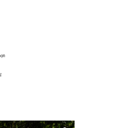
họn
ĩ