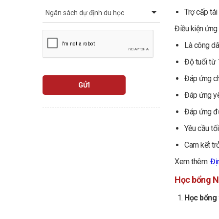
Trợ cấp tá
Điều kiện ứng
Là công dâ
Độ tuổi từ 
Đáp ứng ch
GỬI
Đáp ứng yê
Đáp ứng đ
Yêu cầu tố
Cam kết tr
Xem thêm:
Đị
Học bổng N
Học bổng 