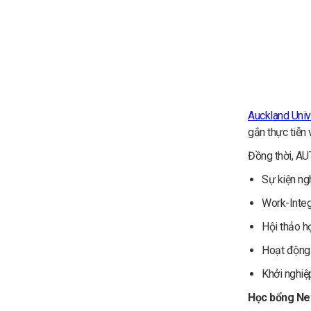
Auckland Univ
gắn thực tiễn 
Đồng thời, AU
Sự kiện ng
Work-Integ
Hội thảo họ
Hoạt động 
Khởi nghiệ
Học bổng Ne