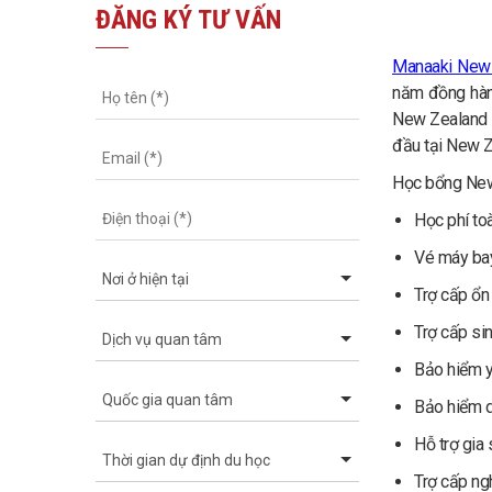
ĐĂNG KÝ TƯ VẤN
Manaaki New 
năm đồng hành
New Zealand M
đầu tại New Z
Học bổng New 
Học phí to
Vé máy ba
Trợ cấp ổn
Trợ cấp si
Bảo hiểm y
Bảo hiểm d
Hỗ trợ gia 
Trợ cấp ng