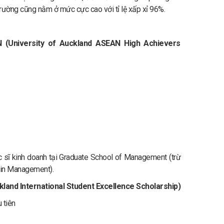
trường cũng nằm ở mức cực cao với tỉ lệ xấp xỉ 96%.
 (University of Auckland ASEAN High Achievers
 sĩ kinh doanh tại Graduate School of Management (trừ
ain Management).
kland International Student Excellence Scholarship)
 tiên