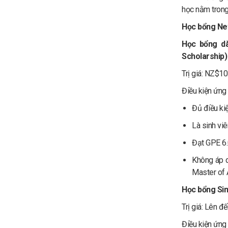
học nằm trong 
Học bổng Ne
Học bổng dà
Scholarship)
Trị giá: NZ$1
Điều kiện ứng
Đủ điều ki
Là sinh vi
Đạt GPE 6.
Không áp d
Master of 
Học bổng Sin
Trị giá: Lên 
Điều kiện ứng