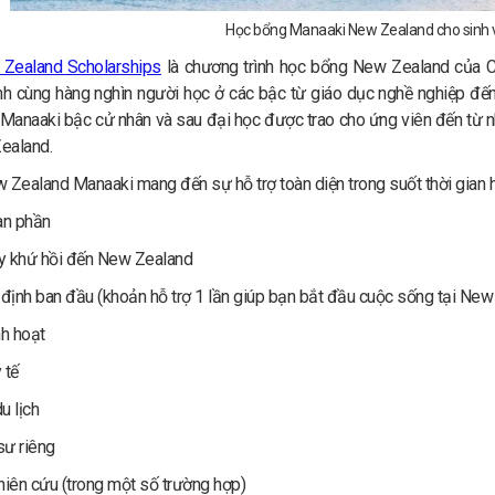
Học bổng Manaaki New Zealand cho sinh v
Zealand Scholarships
là chương trình học bổng New Zealand của Ch
 cùng hàng nghìn người học ở các bậc từ giáo dục nghề nghiệp đến
anaaki bậc cử nhân và sau đại học được trao cho ứng viên đến từ nh
ealand.
Zealand Manaaki mang đến sự hỗ trợ toàn diện trong suốt thời gian 
àn phần
y khứ hồi đến New Zealand
 định ban đầu (khoản hỗ trợ 1 lần giúp bạn bắt đầu cuộc sống tại New
nh hoạt
 tế
u lịch
sư riêng
hiên cứu (trong một số trường hợp)