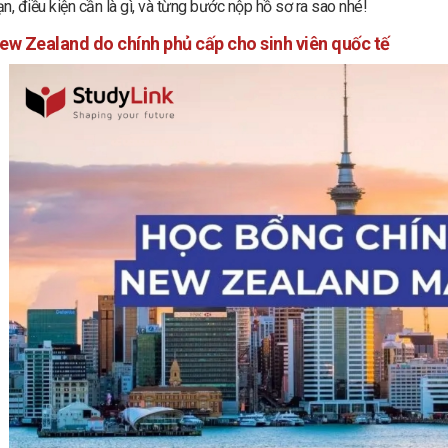
n, điều kiện cần là gì, và từng bước nộp hồ sơ ra sao nhé!
w Zealand do chính phủ cấp cho sinh viên quốc tế